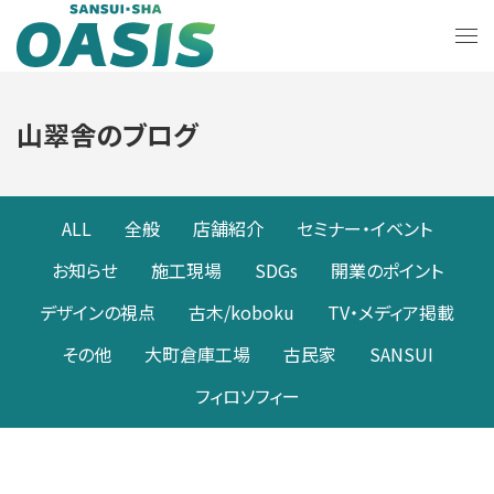
山翠舎のブログ
ALL
全般
店舗紹介
セミナー・イベント
お知らせ
施工現場
SDGs
開業のポイント
デザインの視点
古木/koboku
TV・メディア掲載
その他
大町倉庫工場
古民家
SANSUI
フィロソフィー