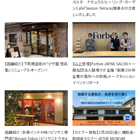
カスタ ナチュラルヒーリング・ガーデ
ンCafe『Season Terrace』無事お引き渡
しいたしました
【店舗紹介】下町商店街の「ピザ屋 想兵
【山上登壇】Forbes JAPAN SALON×一
衛」リニューアルオープン！！
般社団法人越境ラボ主催 「創業100年
企業の海外への挑戦」トークセッション
イベントリポート
店舗紹介：本場インドの味！ビリヤニ専
【セミナー告知】2月28日(金)：補助金・
門店「Biryani Tokyo（ビリヤニトウキョ
助成金セミナー @THE MUSEUM