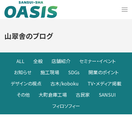
山翠舎のブログ
ALL
全般
店舗紹介
セミナー・イベント
お知らせ
施工現場
SDGs
開業のポイント
デザインの視点
古木/koboku
TV・メディア掲載
その他
大町倉庫工場
古民家
SANSUI
フィロソフィー