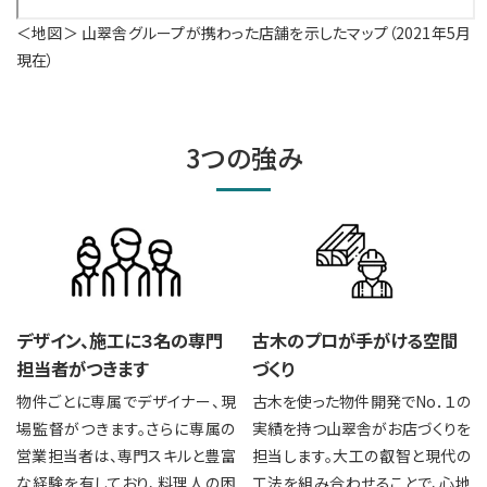
＜地図＞ 山翠舎グループが携わった店舗を示したマップ（2021年5月
現在）
3つの強み
デザイン、施工に
３名の専門
古木のプロが手がける
空間
担当者がつきます
づくり
物件ごとに専属でデザイナー、現
古木を使った物件開発でNo．１の
場監督がつきます。さらに専属の
実績を持つ山翠舎がお店づくりを
営業担当者は、専門スキルと豊富
担当します。大工の叡智と現代の
な経験を有しており、料理人の困
工法を組み合わせることで、心地