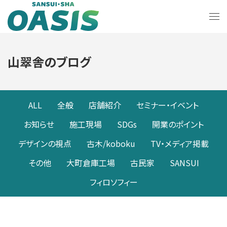
山翠舎のブログ
ALL
全般
店舗紹介
セミナー・イベント
お知らせ
施工現場
SDGs
開業のポイント
デザインの視点
古木/koboku
TV・メディア掲載
その他
大町倉庫工場
古民家
SANSUI
フィロソフィー