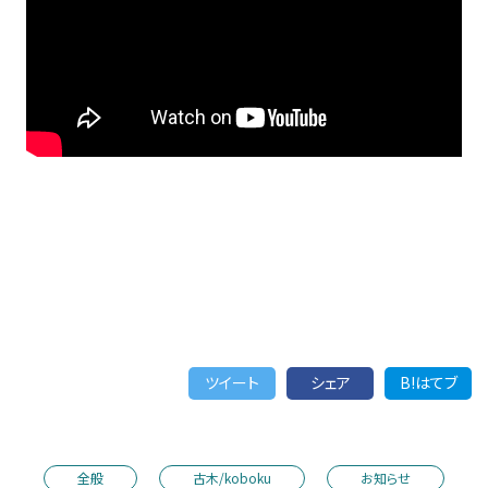
ツイート
シェア
B!はてブ
全般
古木/koboku
お知らせ