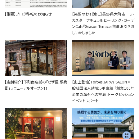
【重要】ブログ移転のお知らせ
【笑顔のお引渡し】長野県大町市 ラ・
カスタ ナチュラルヒーリング・ガーデ
ンCafe『Season Terrace』無事お引き渡
しいたしました
【店舗紹介】下町商店街の「ピザ屋 想兵
【山上登壇】Forbes JAPAN SALON×一
衛」リニューアルオープン！！
般社団法人越境ラボ主催 「創業100年
企業の海外への挑戦」トークセッション
イベントリポート