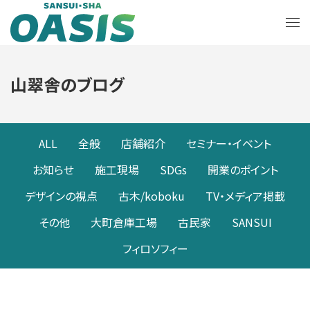
山翠舎のブログ
ALL
全般
店舗紹介
セミナー・イベント
お知らせ
施工現場
SDGs
開業のポイント
デザインの視点
古木/koboku
TV・メディア掲載
その他
大町倉庫工場
古民家
SANSUI
フィロソフィー