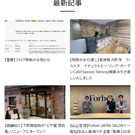
最新記事
【重要】ブログ移転のお知らせ
【笑顔のお引渡し】長野県大町市 ラ・
カスタ ナチュラルヒーリング・ガーデ
ンCafe『Season Terrace』無事お引き渡
しいたしました
【店舗紹介】下町商店街の「ピザ屋 想兵
【山上登壇】Forbes JAPAN SALON×一
衛」リニューアルオープン！！
般社団法人越境ラボ主催 「創業100年